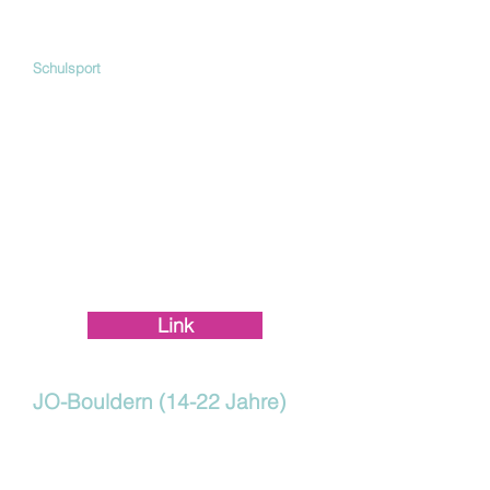
Wir bieten momentan folgende Kurse
an:
Schulsport
Klettern stärkt nicht nur Muskeln – sondern auch
Selbstvertrauen, Verantwortung und Teamgeist.
Unsere Kurse werden individuell ans Niveau der
Teilnehmenden angepasst.
Dienstag
16:30–17:30 – Bouldern
17:30–18:30 – Seilklettern (Anfänger)
18:30–19:30 – Seilklettern (Fortgeschrittene)
Mittwoch
17:00–18:00 – Bouldern
Anmeldung jeweils semesterweise über die Webseite
der Schule Brugg
Link
JO-Bouldern (14-22 Jahre)
Unser SAC-JO Training richtet sich
an Jugendliche in verschiedenen