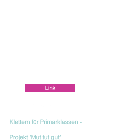
Familien-Bergsteigens (FaBe) des
SAC Brugg an.
Ideal für alle, die:
Boulder ausprobieren möchten
erste Sicherungstechniken lernen
wollen
Seilklettern kennenlernen möchten
Anmeldung über die SAC-Brugg-
Webseite
Link
Klettern für Primarklassen -
Projekt "Mut tut gut"