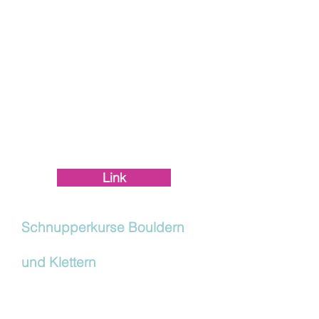
Leistungsstufen.
Im Fokus stehen Technik,
Koordination, Kraft - und die
Freude an der Bewegung.
Dienstag
19:15–20:30
Mehr Infos auf der SAC-Brugg-
Webseite
Link
Schnupperkurse Bouldern
und Klettern
Im März und November bieten wir
Einsteigerkurse im Rahmen des